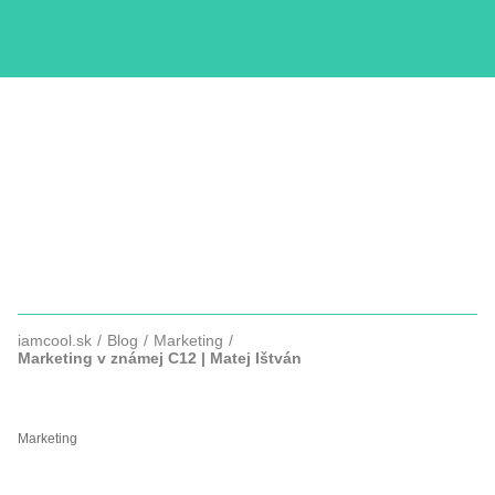
KURZY
COPYWRITTING
SLUŽBY
FOTOGRAFIE
iamcool.sk
Blog
Marketing
Marketing v známej C12 | Matej Ištván
MARKETING V ZNÁMEJ C12
Marketing