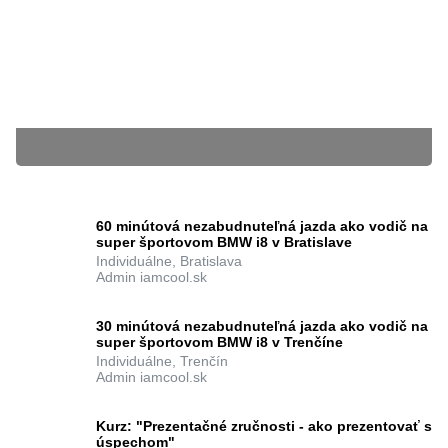
16.03.2016
Matej Ištván
BLÍŽIACE SA KURZY
60 minútová nezabudnuteľná jazda ako vodič na
super športovom BMW i8 v Bratislave
Individuálne, Bratislava
Admin iamcool.sk
Súbory cookie nám pomáhajú poskytovať služby. Používaním našich služieb
vyjadrujete súhlas s tým, že používame súbory cookie.
Ďalšie informácie
zatvoriť