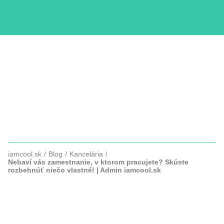
KURZY
COPYWRITTING
SLUŽBY
FOTOGRAFIE
iamcool.sk
Blog
Kancelária
Nebaví vás zamestnanie, v ktorom pracujete? Skúste
rozbehnúť niečo vlastné! | Admin iamcool.sk
NEBAVÍ VÁS ZAMESTNANIE, V
KTOROM PRACUJETE? SKÚSTE
ROZBEHNÚŤ NIEČO VLASTNÉ!