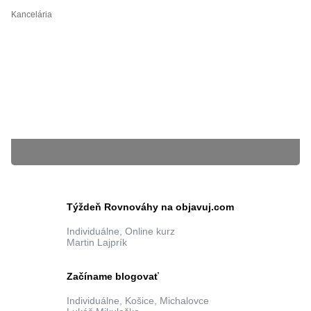
Kancelária
01.02.2019
Admin iamcool.sk
BLÍŽIACE SA KURZY
Týždeň Rovnováhy na objavuj.com
Individuálne, Online kurz
Martin Lajprík
Súbory cookie nám pomáhajú poskytovať služby. Používaním našich služieb
vyjadrujete súhlas s tým, že používame súbory cookie.
Ďalšie informácie
zatvoriť